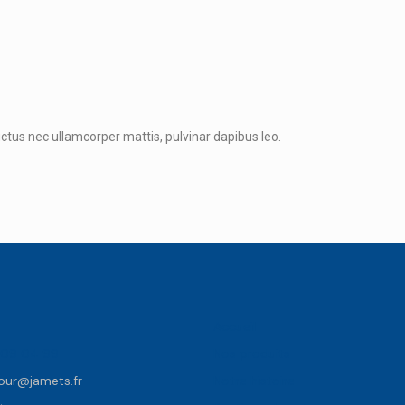
luctus nec ullamcorper mattis, pulvinar dapibus leo.
s
Accueil
 09 04 99
Nos produits
jour@jamets.fr
Notre histoire