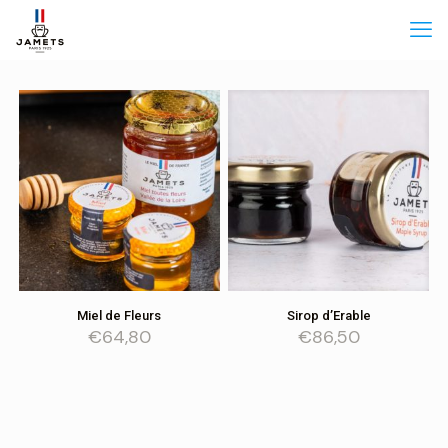
Miel de Fleurs
Sirop d’Erable
Fiche produit
Fiche produit
€
64,80
€
86,50