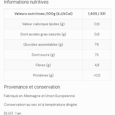
Informations nutritives
Valeurs nutritives /100g (kJ/kCal)
1,405 / 331
Valeur calorique lipides (g)
0,6
Dont acides gras saturés (g)
0,6
Glucides assimilables (g)
79
Dont sucre (g)
73
Fibres (g)
4,8
Protéines (g)
<0,5
Provenance et conservation
Fabriqué en Allemagne et Union Européenne
Conservation au sec et à température dirigée
DLUO : 1 an