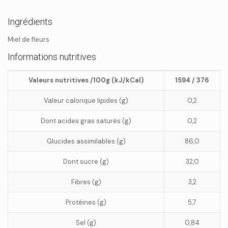
Ingrédients
Miel de fleurs
Informations nutritives
Valeurs nutritives /100g (kJ/kCal)
1594 / 376
Valeur calorique lipides (g)
0,2
Dont acides gras saturés (g)
0,2
Glucides assimilables (g)
86,0
Dont sucre (g)
32,0
Fibres (g)
3,2
Protéines (g)
5,7
Sel (g)
0,84